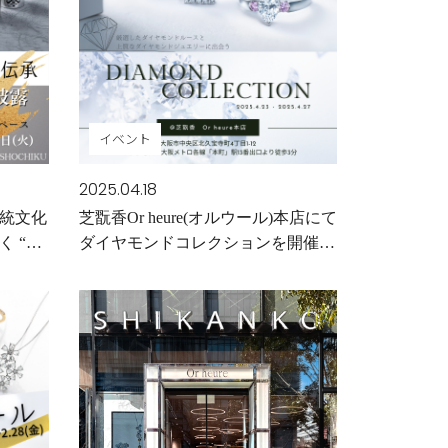
イベント
2025.04.18
統文化
芝翫香Or heure(オルウール)本店にて
 “歌
ダイヤモンドコレクションを開催し
せた新
ます
 」誕生